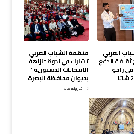
اب العربي
منظمة الشباب العربي
 ثقافة الدفع
تشارك في ندوة “نزاهة
في زاخو
الانتخابات الدستورية”
بديوان محافظة البصرة
أخبار ونشاطات