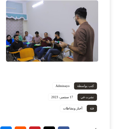
كتب بواسطة
Adminayo
نشرت في
17 سبتمبر، 2023
فئة
أخبار ونشاطات