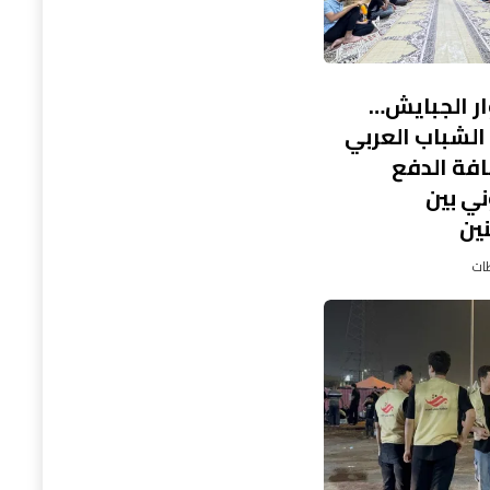
ر الجبايش…
لشباب العربي
افة الدفع
ني بين
ين
طات