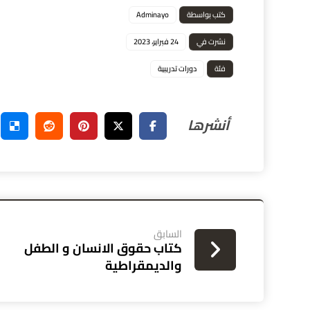
كتب بواسطة
Adminayo
نشرت في
24 فبراير، 2023
فئة
دورات تدريبية
السابق
كتاب حقوق الانسان و الطفل
والديمقراطية