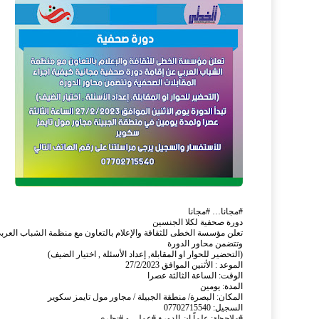
#مجانا… #مجانا
دورة صحفية لكلا الجنسين
تعلن مؤسسة الخطى للثقافة والإعلام بالتعاون مع منظمة الشباب العربي
وتتضمن محاور الدورة
(التحضير للحوار او المقابلة, إعداد الأسئلة , اختيار الضيف)
الموعد : الأثنين الموافق 27/2/2023
الوقت: الساعة الثالثة عصرا
المدة: يومين
المكان: البصرة/ منطقة الجبيلة / مجاور مول تايمز سكوير
السجيل: 07702715540
#ملاحظة: علماً ان الدورة #عملي و #نظري