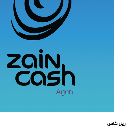
زين كاش