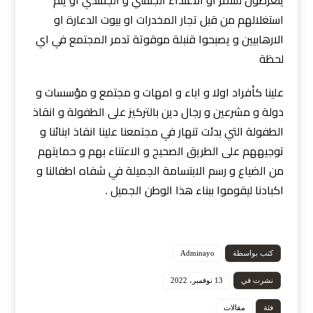
يتعرضون للتنمر او الاعتداء الجنسي و الجسدي او يتم
استغلالهم من قبل تجار المخدرات او بيوت الدعارة او
الارهابيين و يصبحوا قنبلة موقوتة تدمر المجتمع في اي
لحظة
علينا كأفراد اولا و اباء و امهات و مجتمع و مؤسسات و
دولة و مشرعين و رجال دين بالتركيز على الطفولة و انقاذ
الطفولة التي بدئت تنهار في مجتمعنا علينا انقاذ ابنائنا و
توجيههم على الطريق الصحيح و الاعتناء بهم و حمايتهم
من الضياع و رسم الابتسامة الجميلة في شفاه اطفالنا و
اكبادنا ليقوموا ببناء هذا الوطن الجميل .
كتب بواسطة
Adminayo
نشرت في
13 نوفمبر، 2022
فئة
مقالات