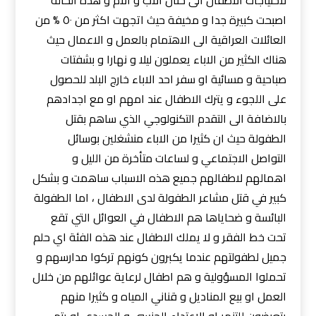
لاحتياجات الاطفال الى حنان الاب و الام و هذه الحالة
اصبحت كبيرة جدا و مخيفة حيث اتجهت اكثر من ٥٠ % من
العائلات العراقية الى الاهتمام بالعمل و الاعمال حيث
هناك الكثير من الاباء يعملون ليلا و نهارا و بشفتات
صباحية و مسائية او سفر احد الاباء خارج البلد للحصول
على اللجوء و يترك الاطفال عند امهم او مع اجدادهم
بالاضافة الى التقدم التكنولوجي الذي ساهم بقتل
الطفولة حيث ان كثيرا من الاباء منشغلين بوسائل
التواصل الاجتماعي و لساعات متأخرة من الليل و
اهمالهم لاطفالهم جميع هذه الاسباب ساهمت و بشكل
كبير في قتل مشاعر الطفولة لدى الاطفال ، اما الطفولة
البائسة و ضحاياها هم الاطفال في العوائل التي تقع
تحت خط الفقر و لا يملك الاطفال عند هذه الفئة اي حلم
جميل لطفولتهم عندما يكبرون كونهم تركوا مدارسهم و
تحملوا المسؤولية و هم اطفال لرعاية عوائلهم من خلال
العمل او بيع المناديل و قناني المياه و كثيرا منهم